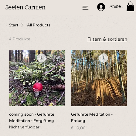
Seelen Carmen
Anmelden
Start
All Products
Filtern & sortieren
4 Produkte
coming soon - Geführte
Geführte Meditation -
Meditation - Entgiftung
Erdung
Nicht verfügbar
Preis
€ 19,00