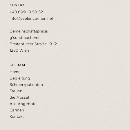
r
KONTAKT
a
t
+43 699 18 58 521
m
e
info@seelencarmen.net
t
e
r
Gemeinschaftspraxis
g'sundmacherei
Breitenfurter Straße 191/2
1230 Wien
SITEMAP
Home
Begleitung
Schmerzpatienten
Frauen
die Aussat
Alle Angebote
Carmen
Kontakt